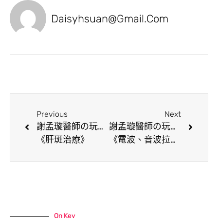
Daisyhsuan@gmail.com
Previous
Next
謝孟璇醫師の玩美小學堂
謝孟璇醫師の玩美小學堂
《肝斑治療》
《電波、音波拉提會痛到需要舒眠麻醉嗎？》
On Key