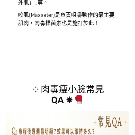
外肌」…等。
咬肌(Masseter)是負責咀嚼動作的最主要
肌肉，肉毒桿菌素也是施打於此！
༶ 肉毒瘦小臉常見
QA ✸