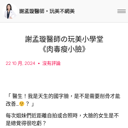
謝孟璇醫師の玩美小學堂
《肉毒瘦小臉》
22 10 月, 2024
沒有評論
「 醫生！我是天生的國字臉，是不是需要削骨才能
改善…
？ 」
每次姐妹們近距離自拍或合照時，大臉的女生是不
是總覺得很吃虧？