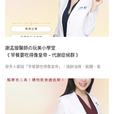
謝孟璇醫師の玩美小學堂
《 早餐要吃得像皇帝 – 代謝症候群 》
很多人都說「早餐要吃得像皇帝」，燒餅油條、飯糰、蛋