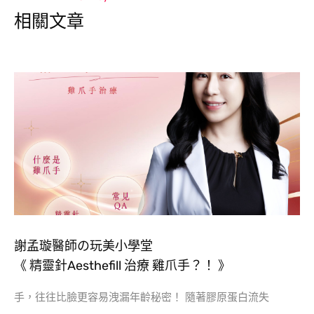
相關文章
謝孟璇醫師の玩美小學堂
《 精靈針Aesthefill 治療 雞爪手？！ 》
手，往往比臉更容易洩漏年齡秘密！ 隨著膠原蛋白流失