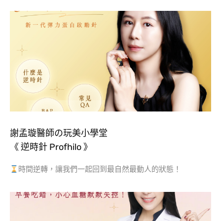
謝孟璇醫師の玩美小學堂
《 逆時針 Profhilo 》
時間逆轉，讓我們一起回到最自然最動人的狀態！