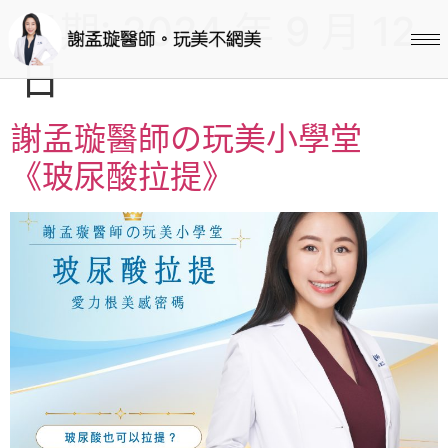
日期:
2024 年 9 月 12
日
謝孟璇醫師の玩美小學堂
《玻尿酸拉提》