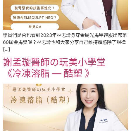
學員們是否也看到2023年林志玲身穿金屬光馬甲禮服出席第
60屆金馬獎呢？林志玲也和大家分享自己維持體態除了規律
[…]
謝孟璇醫師の玩美小學堂
《冷凍溶脂 — 酷塑 》