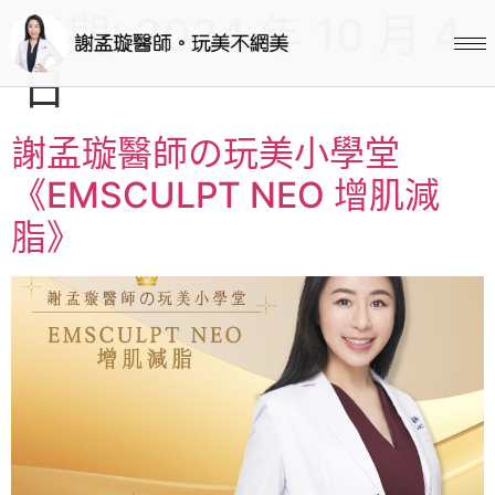
日期:
2024 年 10 月 4
日
謝孟璇醫師の玩美小學堂
《EMSCULPT NEO 增肌減
脂》