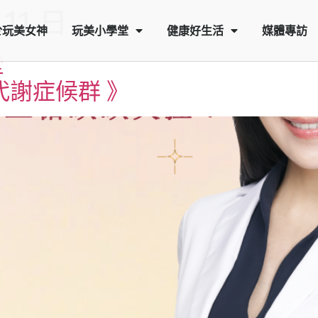
 11 日
於玩美女神
玩美小學堂
健康好生活
媒體專訪
堂
代謝症候群 》