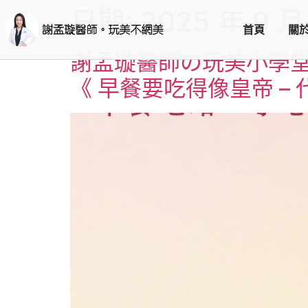
日期:
2025 年 9 月
首頁
關
謝孟璇醫師の玩美小學
《 早餐要吃得像皇帝 – 