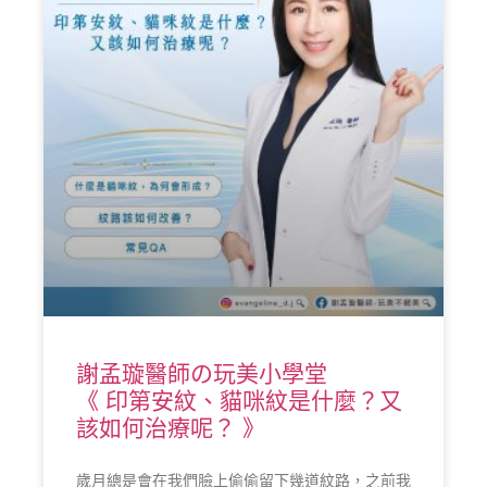
謝孟璇醫師の玩美小學堂
《 印第安紋、貓咪紋是什麼？又
該如何治療呢？ 》
歲月總是會在我們臉上偷偷留下幾道紋路，之前我