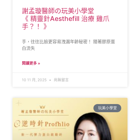
謝孟璇醫師の玩美小學堂
《 精靈針Aesthefill 治療 雞爪
手？！ 》
手，往往比臉更容易洩漏年齡秘密！ 隨著膠原蛋
白流失
閱讀更多 »
10 11 月, 2025
尚無留言
玩美小學堂