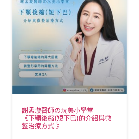
謝孟璇醫師の玩美小學堂
《下顎後縮(短下巴)的介紹與微
整治療方式 》