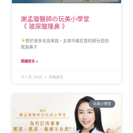
謝孟璇醫師の玩美小學堂
《 玻尿酸隆鼻 》
對於很多女孩來說，五官中最在意的部分恐怕
就是鼻子
閱讀更多 »
15 1 月, 2025
尚無留言
玩美小學堂