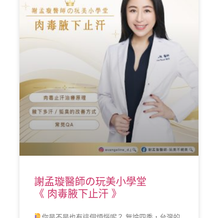
謝孟璇醫師の玩美小學堂
《 肉毒腋下止汗 》
你是不是也有這個煩惱呢？ 無論四季，台灣的