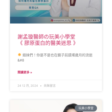
謝孟璇醫師の玩美小學堂
《 膠原蛋白的醫美迷思 》
姐妹們！你是不是也在鏡子前感嘆歲月的流逝
&#8
閱讀更多 »
24 12 月, 2024
尚無留言
玩美小學堂