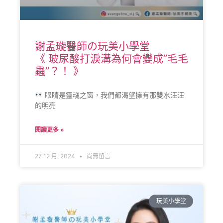
謝孟璇醫師の玩美小學堂
《 玻尿酸打淚溝為何會變成”毛毛
蟲”？！ 》
眼睛是靈魂之窗，我們都渴望擁有那雙水汪汪
的明亮
閱讀更多 »
27 12 月, 2024
尚無留言
玩美小學堂