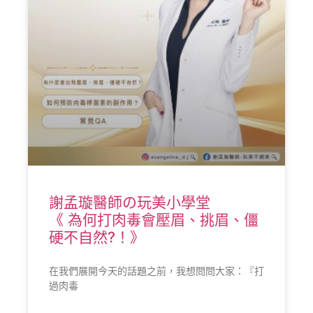
謝孟璇醫師の玩美小學堂
《 為何打肉毒會壓眉、挑眉、僵
硬不自然?！》
在我們展開今天的話題之前，我想問問大家：『打
過肉毒