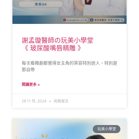
謝孟璇醫師の玩美小學堂
《 玻尿酸嘴唇精雕 》
每次看韓劇都覺得女主角的笑容特別迷人，特別是
那自帶
閱讀更多 »
28 11 月, 2024
尚無留言
玩美小學堂