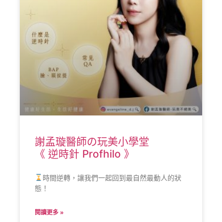
謝孟璇醫師の玩美小學堂
《 逆時針 Profhilo 》
時間逆轉，讓我們一起回到最自然最動人的狀
態！
閱讀更多 »